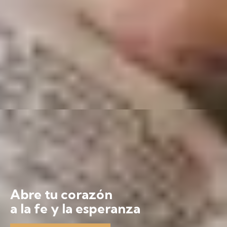
Abre tu corazón
a la fe y la esperanza